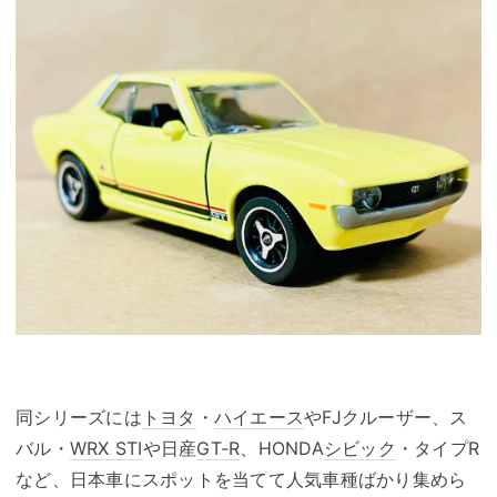
同シリーズには
トヨタ
・
ハイエース
やFJクルーザー、ス
バル・
WRX STI
や日産
GT-R
、HONDA
シビック
・タイプR
など、日本車にスポットを当てて人気車種ばかり集めら