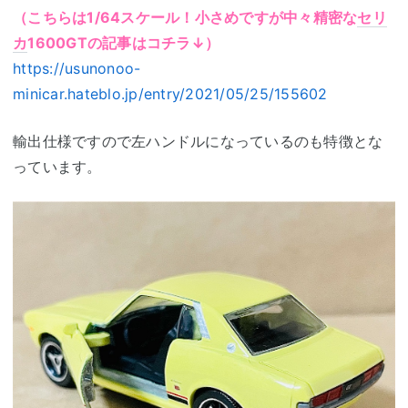
（こちらは1/64スケール！小さめですが中々精密な
セリ
カ
1600GTの記事はコチラ↓）
https://usunonoo-
minicar.hateblo.jp/entry/2021/05/25/155602
輸出仕様ですので左ハンドルになっているのも特徴とな
っています。